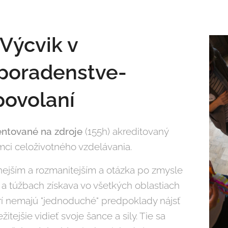
Výcvik v
poradenstve-
povolaní
entované na zdroje
(155h) akreditovaný
mci celoživotného vzdelávania.
nejším a rozmanitejším a otázka po zmysle
 a túžbach získava vo všetkých oblastiach
orí nemajú "jednoduché" predpoklady nájsť
itejšie vidieť svoje šance a sily. Tie sa