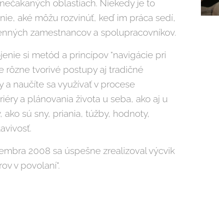
nečakaných oblastiach. Niekedy je to
ie, aké môžu rozvinúť, keď im práca sedí,
cenných zamestnancov a spolupracovníkov.
enie si metód a princípov "navigácie pri
e rôzne tvorivé postupy aj tradičné
a naučíte sa využívať v procese
iéry a plánovania života u seba, ako aj u
y, ako sú sny, priania, túžby, hodnoty,
avivosť.
bra 2008 sa úspešne zrealizoval výcvik
ov v povolaní".