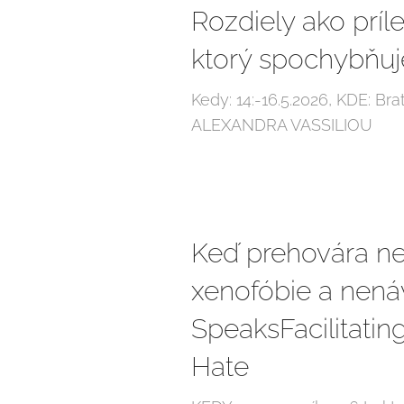
Rozdiely ako príle
ktorý spochybňuje
Kedy: 14:-16.5.2026, KDE: 
ALEXANDRA VASSILIOU
Keď prehovára nen
xenofóbie a nená
SpeaksFacilitati
Hate