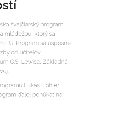
stí
nsko švajčiarský program
i a mládežou, ktorý sa
ách EU. Program sa úspešne
äzby od učiteľov
um C.S. Lewisa, Základná
vej.
programu Lukas Hohler
rogram ďalej ponúkať na