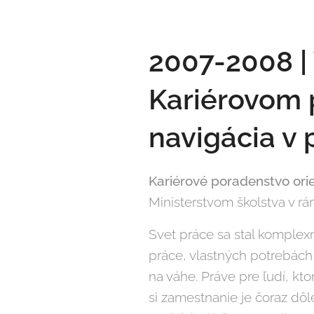
2007-2008 | 
Kariérovom 
navigácia v 
Kariérové poradenstvo ori
Ministerstvom školstva v rá
Svet práce sa stal komplex
práce, vlastných potrebách
na váhe. Práve pre ľudí, kt
si zamestnanie je čoraz dôlež