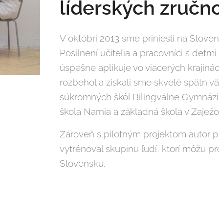
líderských zručno
V októbri 2013 sme priniesli na Slove
Posilnení učitelia a pracovníci s deťm
úspešne aplikuje vo viacerých krajin
rozbehol a získali sme skvelé spätn v
súkromných škôl Bilingválne Gymnázi
škola Narnia a základná škola v Zaježo
Zároveň s pilotným projektom autor 
vytrénoval skupinu ľudí, ktorí môžu p
Slovensku.