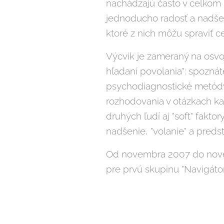
nachádzajú často v celkom 
jednoducho radosť a nadšen
ktoré z nich môžu spraviť 
Výcvik je zameraný na osvoj
hľadaní povolania": spoznát
psychodiagnostické metódy 
rozhodovania v otázkach kar
druhých ľudí aj "soft" faktor
nadšenie, "volanie" a predst
Od novembra 2007 do novem
pre prvú skupinu "Navigátor