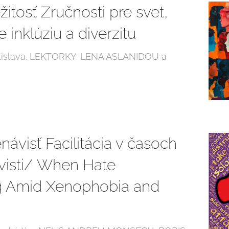
žitosť Zručnosti pre svet,
 inklúziu a diverzitu
Bratislava. LEKTORKY: LENA ASLANIDOU a
ávisť Facilitácia v časoch
visti/ When Hate
ng Amid Xenophobia and