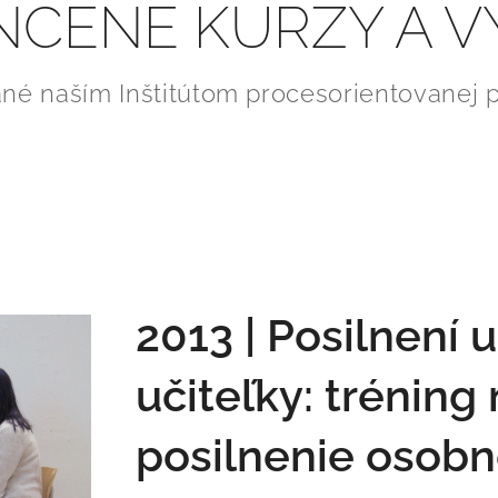
ČENÉ KURZY A V
né naším Inštitútom procesorientovanej 
2013 | Posilnení u
učiteľky: tréning
posilnenie osobn