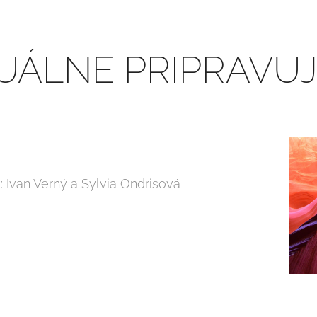
UÁLNE PRIPRAVU
: Ivan Verný a Sylvia Ondrisová