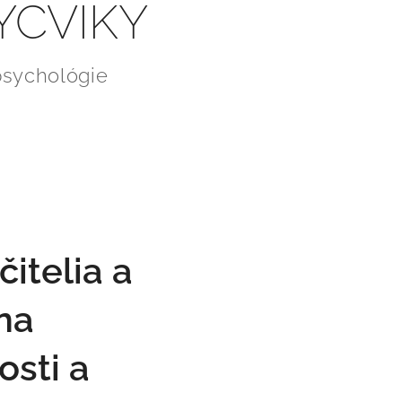
ÝCVIKY
psychológie
čitelia a
 na
osti a