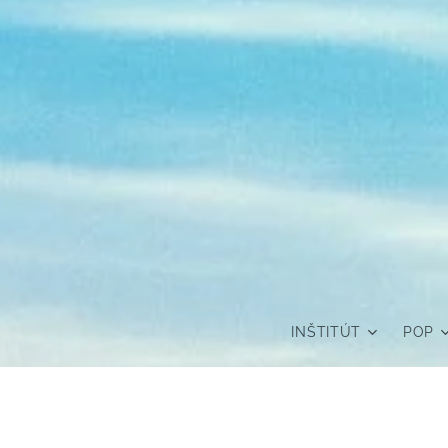
INŠTITÚT
POP