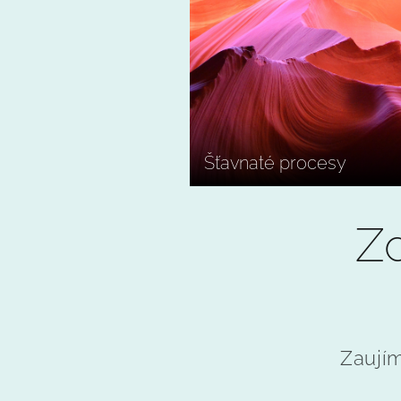
Šťavnaté procesy
Zd
Zaujím