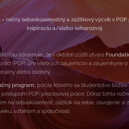
 – ročný sebaskúsenostný a zážitkový výcvik v POP
inšpiráciu a/alebo sebarozvoj
dosťou oznamuje, že v októbri 2026 otvára
Foundati
 práci (POP) pre všetkých záujemcov a záujemkyne o 
onálny alebo osobný.
očný program
, počas ktorého sa študentstvo bližšie 
 prístupom POP, procesovej práce. Dôraz tohto roč
m na sebaskúsenosť, zážitok na sebe, osvojenie si
veku, vzťahom a spoločnosti.