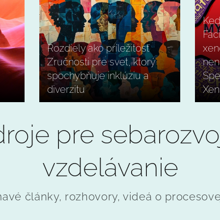
Keď
Faci
Rozdiely ako príležitosť
xen
Zručnosti pre svet, ktorý
nen
spochybňuje inklúziu a
Spe
diverzitu
Xen
roje pre sebarozvo
vzdelávanie
avé články, rozhovory, videá o procesove