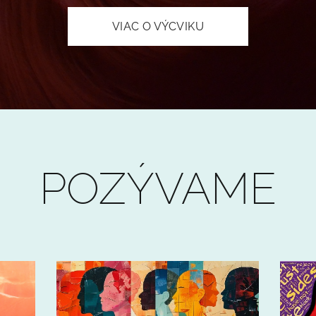
VIAC O VÝCVIKU
POZÝVAME