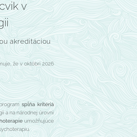
cvik v
ii
nou
akreditáciou
uje, že v októbri 2026
ý program
spĺňa kritériá
i a na národnej úrovni
choterapie
umožňujúce
psychoterapiu.