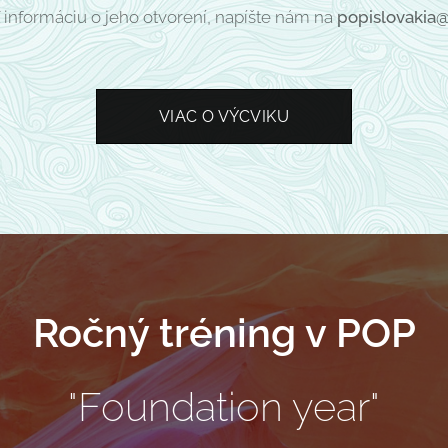
 informáciu o jeho otvorení, napíšte nám na
popislovakia
VIAC O VÝCVIKU
Ročný tréning v POP
"Foundation year"