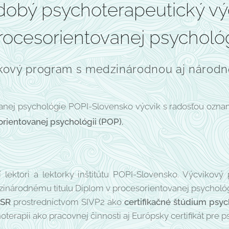
obý psychoterapeutický vý
rocesorientovanej psychológ
ikový program s medzinárodnou aj národ
vanej psychológie POPI-Slovensko výcvik s radosťou oznam
orientovanej psychológii (POP).
 lektori a lektorky inštitútu POPI-Slovensko. Výcvikov
inárodnému titulu Diplom v procesorientovanej psychológi
ZSR
prostredníctvom SIVP2 ako
certifikačné štúdium psy
choterapii ako pracovnej činnosti aj Európsky certifikát pre 