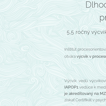
Dlhod
p
5,5 ročný výcv
Inštitút procesoriento
otvára
výcvik v proces
Výcvik vedú výcvikoví
IAPOP1
vedúce k medz
je akreditovaný na M
získať Certifikát v psy