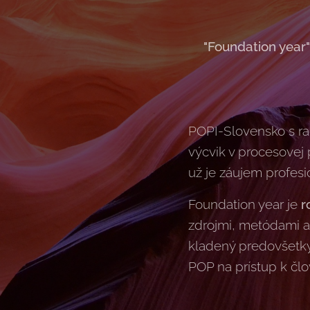
"Foundation year"
POPI-Slovensko s ra
výcvik v procesovej
už je záujem profesi
Foundation year je
r
zdrojmi, metódami a
kladený predovšetký
POP na prístup k člo