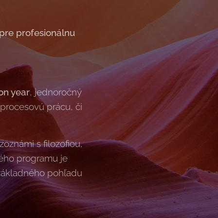
 pre profesionálnu
on year
, jednoročný
procesovú prácu, či
zoznámi s filozofiou,
ného programu je
 základného pohľadu