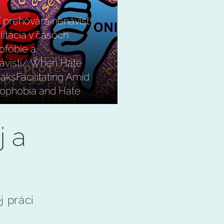
 prehovára nenávisť
litácia v časoch
ofóbie a
ávisti/ When Hate
aksFacilitating Amid
ophobia and Hate
j a
j práci