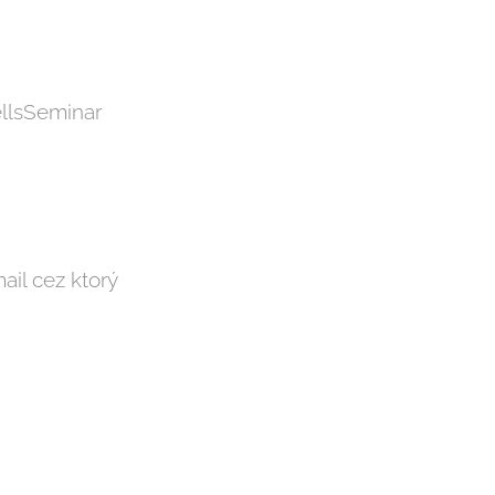
ellsSeminar
ail cez ktorý