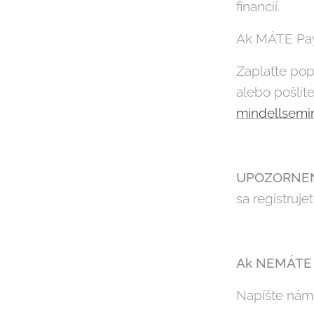
financií.
Ak MÁTE Pay
Zaplaťte pop
alebo pošlit
mindellsemi
UPOZORNEN
sa registruje
Ak NEMÁTE P
Napíšte nám