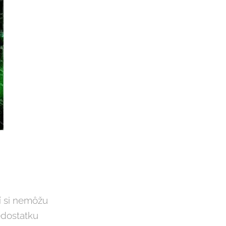
í si nemôžu
edostatku