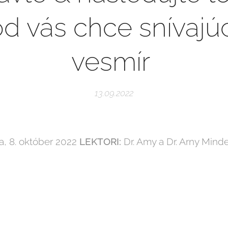
od vás chce snívajúc
vesmír
13.09.2022
, 8. október 2022
LEKTORI:
Dr. Amy a Dr. Arny Minde