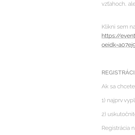
vzťahoch, ale
Klikni sem n
https://even
oeidk=a07ej
REGISTRÁC
Ak sa chcete
1) najprv vyp
2) uskutočni
Registrácia 