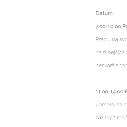
Dátum
7.oo-10.oo P
Pracuj na sv
najsilnejších
neskoršieho ž
11.oo-14.oo 
Zameraj sa na
zážitky z ran