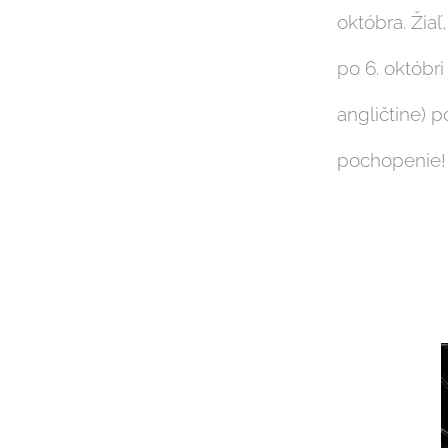
októbra. Žia
po 6. októbri
angličtine) 
pochopenie!