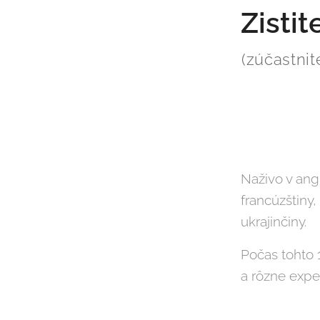
Zistit
(zúčastnit
Naživo v ang
francúzštiny,
ukrajinčiny.
Počas tohto 
a rôzne expe