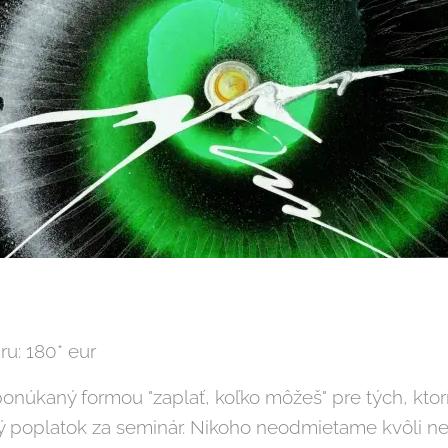
u: 180* eur
ponúkaný formou "zaplať, koľko môžeš" pre tých, ktor
ý poplatok za seminár. Nikoho neodmietame kvôli n