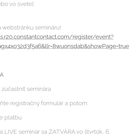
bo vo svete).
a webstránku semináru!
ts.r20.constantcontact.com/register/event?
9gx4xo32d3f5a6&llr=8wuonsdab&showPage=true
IA
 zúčastniť seminára
lňte registračný formulár a potom
te platbu
na LIVE seminár sa ZATVÁRA vo štvrtok, 6.