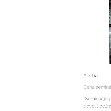
Platba
Cena seminár
*Seminár je 
dovoliť bežn