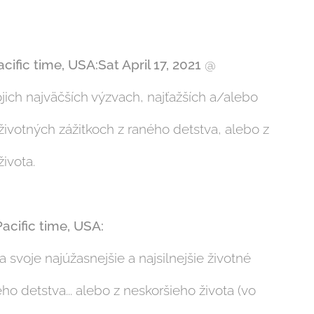
acific time, USA:
Sat April 17, 2021
@
ojich najväčších výzvach, najťažších a/alebo
 životných zážitkoch z raného detstva, alebo z
ivota.
Pacific time, USA:
 svoje najúžasnejšie a najsilnejšie životné
ého detstva... alebo z neskoršieho života (vo