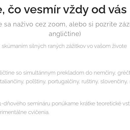
e, čo vesmír vždy od vás
e sa naživo cez zoom, alebo si pozrite zá
angličtine)
skúmaním silných raných zážitkov vo vašom živote
ličtine so simultánnym prekladom do nemčiny, gréčt
 taliančiny, poľštiny, portugalčiny, ruštiny, slovenčiny,
1-dňového semináru ponúkame krátke teoretické vst
rimentálne cvičenia.