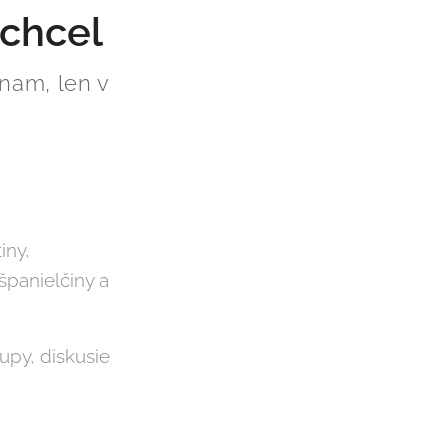
 chcel
znam, len v
iny,
 španielčiny a
upy, diskusie