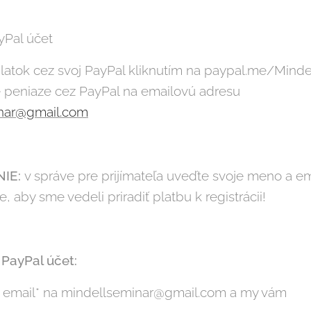
Pal účet
latok cez svoj PayPal kliknutím na paypal.me/Mind
e peniaze cez PayPal na emailovú adresu
nar@gmail.com
IE:
v správe pre prijímateľa uveďte svoje meno a em
te, aby sme vedeli priradiť platbu k registrácii!
ayPal účet:
 email* na mindellseminar@gmail.com a my vám