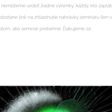
ľ, nemôžeme urobiť žiadne výnimky, každý, kto zaplat
 dostane link na zhliadnutie nahrávky semináru (len v
potom, ako seminar prebehne. Ďakujeme za