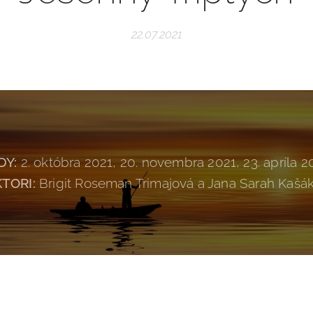
22.07.2021
DY:
2. októbra 2021, 20. novembra 2021, 23. apríla 2
KTORI:
Brigit Roseman Trimajová a Jana Sarah Kašá