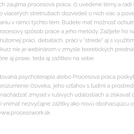
ých zaujíma procesová práca, či uvedené témy a radi 
 viacerých stretnutiach dozvedeli o nich viac a pove
niu v rámci týchto tém. Budete mať možnosť ochutn
procesový spôsob práce a jeho metódy. Zažijete ho n
nútornej práci, debatách, práci v "strede" aj s využitím
 kurz nie je webinárom v zmysle teoretických predná
rie aj praxe, teda aj zážitkov na sebe.
tovaná psychoterapia alebo Procesová práca poskyt
rozumenie človeka, jeho vzťahov s ľuďmi a prostred
 nachádzať zmysel v rušivých udalostiach a získavať 
 vnímať nezvyčajné zážitky ako novú obohacujúcu ce
 www.processwork.sk