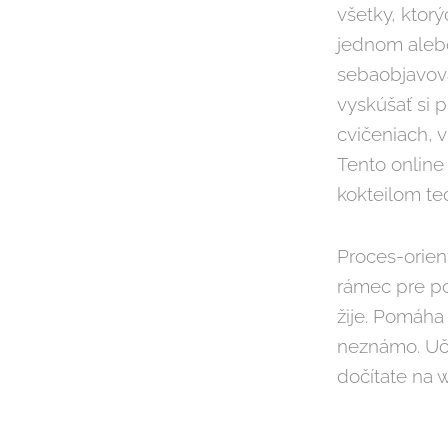
všetky, ktor
jednom alebo
sebaobjavova
vyskúšať si 
cvičeniach, v
Tento online
kokteilom teó
Proces-orien
rámec pre po
žije. Pomáha
neznámo. Učí
dočítate na