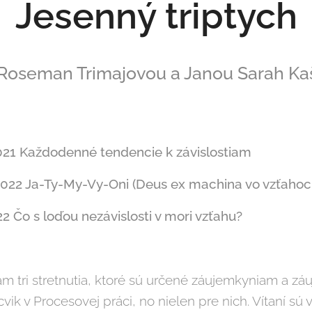
Jesenný triptych
t Roseman Trimajovou a Janou Sarah K
2021 Každodenné tendencie k závislostiam
 2022 Ja-Ty-My-Vy-Oni (Deus ex machina vo vzťahoc
22
Čo s loďou nezávislosti v mori vzťahu?
m tri stretnutia, ktoré sú určené záujemkyniam a z
ik v Procesovej práci, no nielen pre nich. Vítaní sú v