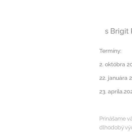
s Brigi
Termíny:
2. októbra 
22. januára
23. apríla.20
Prinášame vá
dlhodobý výcv