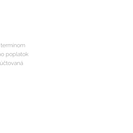
d termínom
no poplatok
 účtovaná