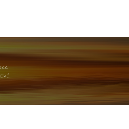
022.
ková