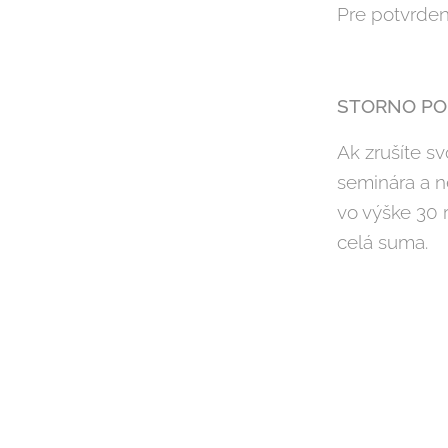
Pre potvrden
STORNO PO
Ak zrušíte s
seminára a n
vo výške 30 
celá suma.