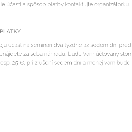
ie účasti a spôsob platby kontaktujte organizátorku.
PLATKY
voju účasť na seminári dva týždne až sedem dní pre
enájdete za seba náhradu, bude Vám účtovaný stor
resp. 25 €, pri zrušení sedem dní a menej vám bude