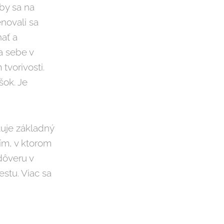
by sa na
novali sa
ať a
a sebe v
 tvorivosti.
šok. Je
uje základný
ím, v ktorom
dôveru v
stu. Viac sa