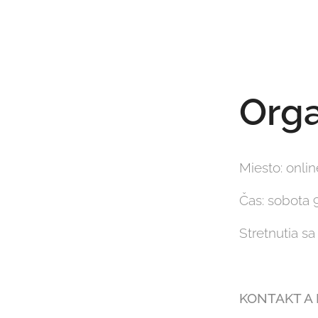
Orga
Miesto: onli
Čas: sobota 9
Stretnutia sa
KONTAKT A