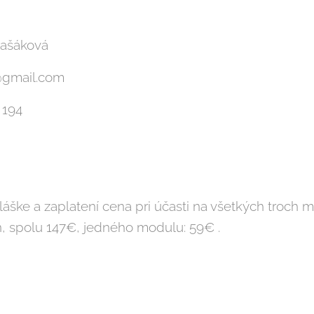
Kašáková
@gmail.com
 194
hláške a zaplatení cena pri účasti na všetkých troch
, spolu 147€, jedného modulu: 59€ .