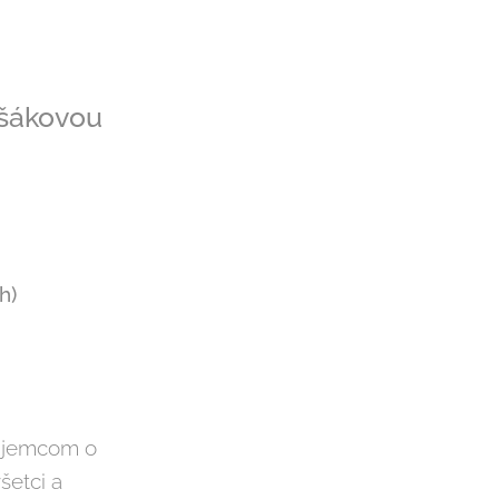
ašákovou
h)
áujemcom o
šetci a